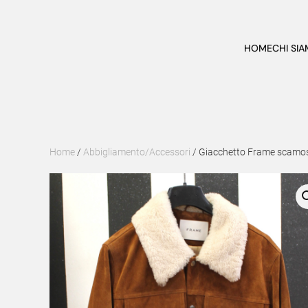
Skip to main content
HOME
CHI SI
Home
/
Abbigliamento/Accessori
/ Giacchetto Frame scamosci