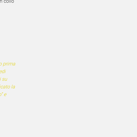
n collo
o prima
edi
i su
icato la
” e