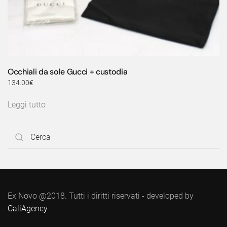
Occhiali da sole Gucci + custodia
134.00
€
Leggi tutto
Ex Novo @2018. Tutti i diritti riservati - developed by
CaliAgency