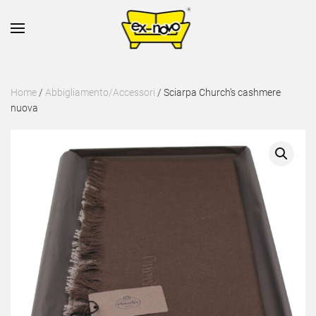
Skip to main content
Home
/
Abbigliamento/Accessori
/ Sciarpa Church’s cashmere
nuova