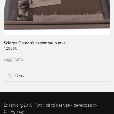
Sciarpa Church’s cashmere nuova
120.00
€
Leggi tutto
Ex Novo @2018. Tutti i diritti riservati - developed by
CaliAgency