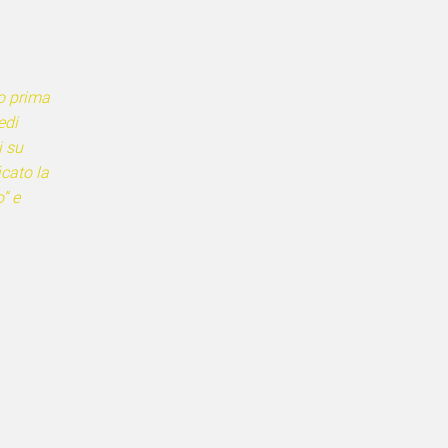
o prima
edi
i su
icato la
” e