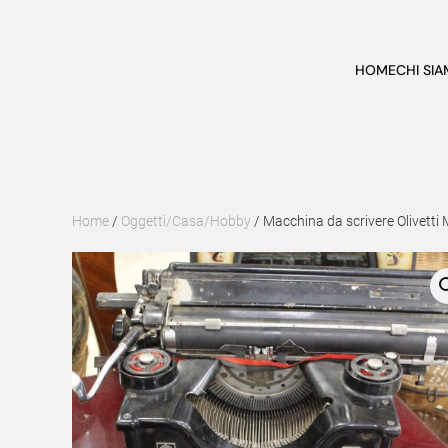
Skip to main content
HOME
CHI SI
Home
/
Oggetti/Casa/Hobby
/ Macchina da scrivere Olivetti