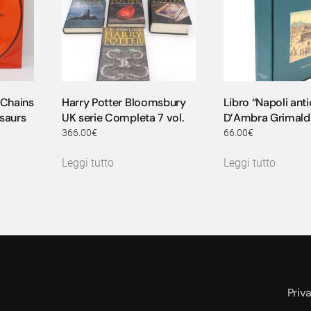
 Chains
Harry Potter Bloomsbury
Libro “Napoli antic
osaurs
UK serie Completa 7 vol.
D’Ambra Grimaldi
366.00
€
66.00
€
Leggi tutto
Leggi tutto
Priv