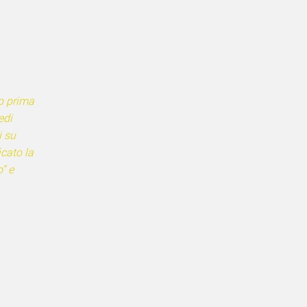
o prima
edi
i su
icato la
” e