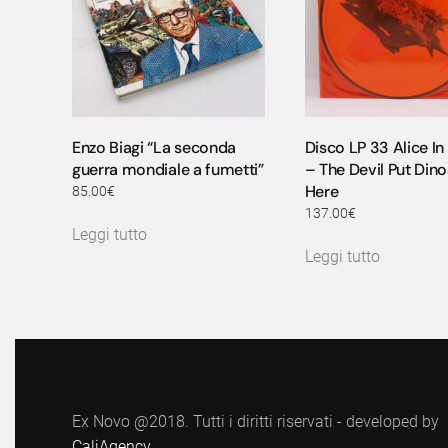
Enzo Biagi “La seconda
Disco LP 33 Alice In
guerra mondiale a fumetti”
– The Devil Put Din
Here
85.00
€
137.00
€
Leggi tutto
Leggi tutto
Ex Novo @2018. Tutti i diritti riservati - developed by
CaliAgency