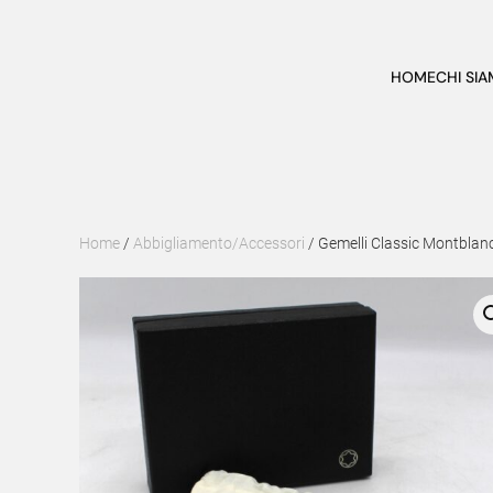
Skip to main content
HOME
CHI SI
Home
/
Abbigliamento/Accessori
/ Gemelli Classic Montblanc