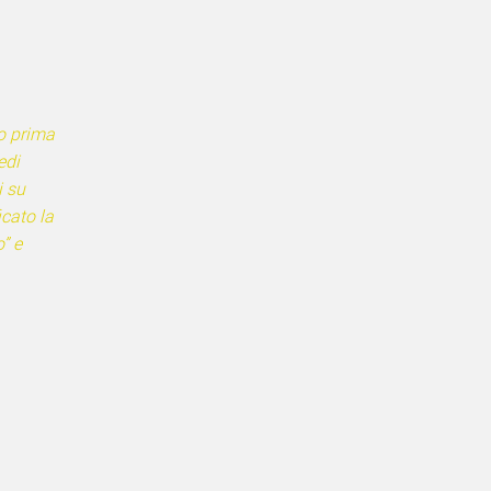
o prima
edi
i su
icato la
” e