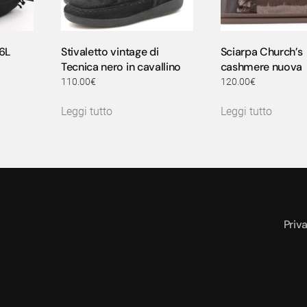
26L
Stivaletto vintage di
Sciarpa Church’s
Tecnica nero in cavallino
cashmere nuova
110.00
€
120.00
€
Leggi tutto
Leggi tutto
Priv