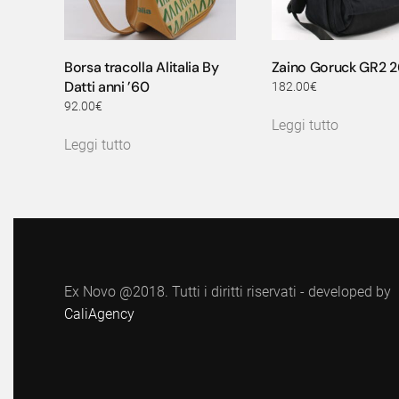
Borsa tracolla Alitalia By
Zaino Goruck GR2 
Datti anni ’60
182.00
€
92.00
€
Leggi tutto
Leggi tutto
Ex Novo @2018. Tutti i diritti riservati - developed by
CaliAgency