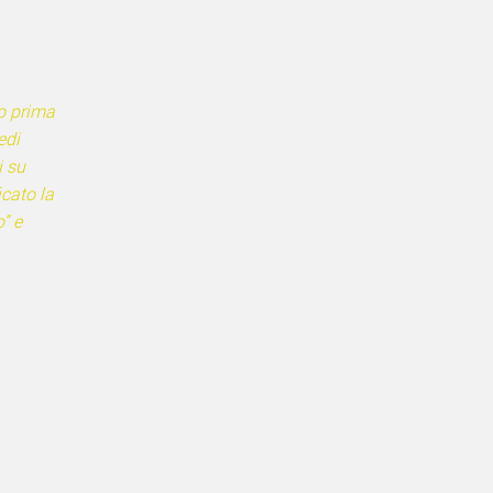
o prima
edi
i su
icato la
” e