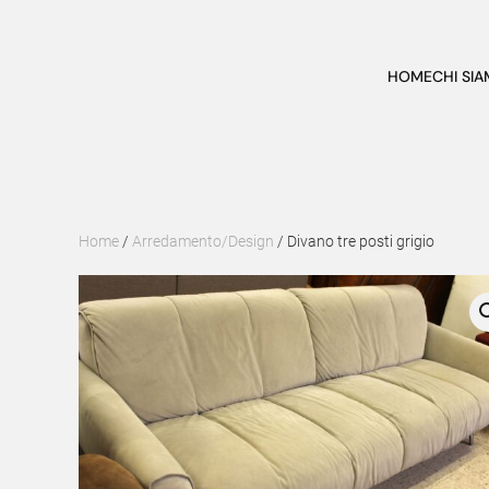
Skip to main content
HOME
CHI SI
Home
/
Arredamento/Design
/ Divano tre posti grigio