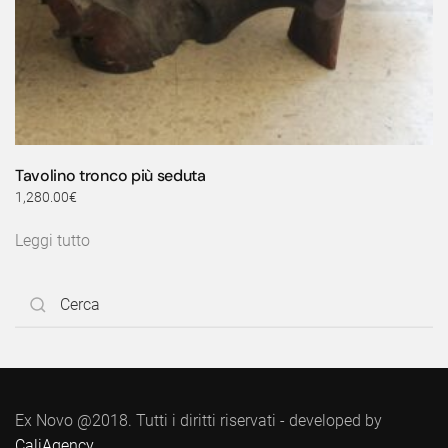
Tavolino tronco più seduta
1,280.00
€
Leggi tutto
Ex Novo @2018. Tutti i diritti riservati - developed by
CaliAgency