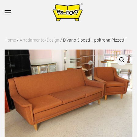
Skip to main content
Home
/
Arredamento/Design
/ Divano 3 posti + poltrona Pizzetti